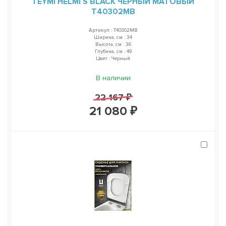
TEYMI HELMI S BLACK ЧЕРНЫЙ МАТОВЫЙ
T40302MB
Артикул : T40302MB
Ширина, см : 34
Высота, см : 36
Глубина, см : 49
Цвет : Черный
В наличии
22 167 ₽
21 080 ₽