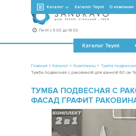
Каталог
Каталог Teymi
О компании
+7
Пн-пт с 9:00 до 18:00
Каталог Teymi
Главная
>
Каталог
>
Комплекты
>
Тумба подвесная
Тумба подвесная с раковиной для ванной 60 см Te
ТУМБА ПОДВЕСНАЯ С РАК
ФАСАД ГРАФИТ РАКОВИНА 