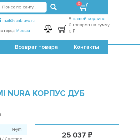
0
вход
регистрация
Точки самовывоза
В
вашей корзине
mail@sanbravo.ru
0 товаров на сумму
ш город:
Москва
0 ₽
Возврат товара
Контакты
I NURA КОРПУС ДУБ
1
Teymi
25 037 ₽
 / Светлое