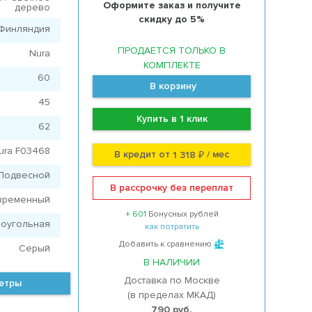
Оформите заказ и получите
дерево
скидку до 5%
Финляндия
ПРОДАЕТСЯ ТОЛЬКО В
Nura
КОМПЛЕКТЕ
60
В корзину
45
Купить в 1 клик
62
ura F03468
В кредит от
/ мес
1 318 ₽
Подвесной
В рассрочку без переплат
временный
+ 601
Бонусных рублей
оугольная
как потратить
Добавить к сравнению
Серый
В НАЛИЧИИ
Доставка по Москве
метры
(в пределах МКАД)
790 руб.