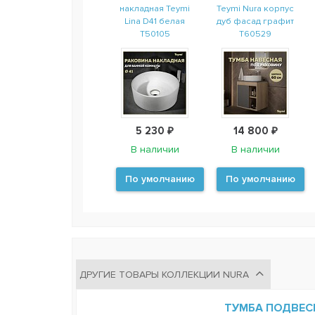
накладная Teymi
Teymi Nura корпус
Lina D41 белая
дуб фасад графит
T50105
T60529
5 230 ₽
14 800 ₽
В наличии
В наличии
По умолчанию
По умолчанию
ДРУГИЕ ТОВАРЫ КОЛЛЕКЦИИ NURA
ТУМБА ПОДВЕС