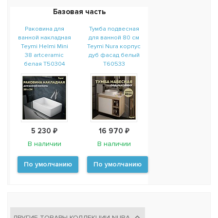
Базовая часть
Раковина для
Тумба подвесная
ванной накладная
для ванной 80 см
Teymi Helmi Mini
Teymi Nura корпус
38 artceramic
дуб фасад белый
белая T50304
T60533
5 230 ₽
16 970 ₽
В наличии
В наличии
По умолчанию
По умолчанию
ДРУГИЕ ТОВАРЫ КОЛЛЕКЦИИ NURA