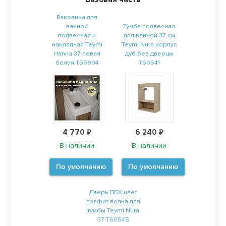
Раковина для
ванной
Тумба подвесная
подвесная и
для ванной 37 см
накладная Teymi
Teymi Nura корпус
Hanna 37 левая
дуб без дверцы
белая T50904
T60541
4 770 ₽
6 240 ₽
В наличии
В наличии
По умолчанию
По умолчанию
Дверь ПВХ цвет
графит волна для
тумбы Teymi Nura
37 T60545