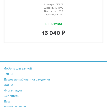
Артикул : T60807
Ширина, см : 60.3
Высота, см : 50.2
Глубина, см : 46
В наличии
16 040 ₽
Мебель для ванной
Ванны
Душевые кабины и ограждения
Фаянс
Инсталляции
Смесители
Душ
Душевые сливы