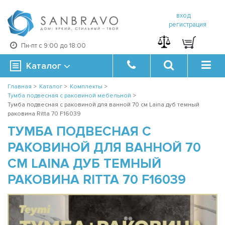
вход
регистрация
Пн-пт с 9:00 до 18:00
Каталог
Главная
>
Каталог
>
Комплекты
>
Тумба подвесная с раковиной мебельной
>
Тумба подвесная с раковиной для ванной 70 см Laina дуб темный
раковина Ritta 70 F16039
ТУМБА ПОДВЕСНАЯ С
РАКОВИНОЙ ДЛЯ ВАННОЙ 70
СМ LAINA ДУБ ТЕМНЫЙ
РАКОВИНА RITTA 70 F16039