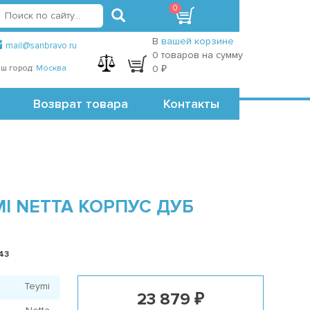
0
вход
регистрация
Точки самовывоза
В
вашей корзине
mail@sanbravo.ru
0 товаров на сумму
ш город:
Москва
0 ₽
Возврат товара
Контакты
I NETTA КОРПУС ДУБ
43
Teymi
23 879 ₽