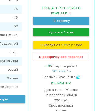
Netta
ПРОДАЕТСЯ ТОЛЬКО В
75
КОМПЛЕКТЕ
46
В корзину
62
Купить в 1 клик
etta F16024
Подвесной
В кредит от
/ мес
1 257 ₽
Лофт
В рассрочку без переплат
оугольная
+ 716
Бонусных рублей
серый
как потратить
Добавить к сравнению
2 года
В НАЛИЧИИ
ое дерево
Доставка по Москве
(в пределах МКАД)
метры
790 руб.
Срок доставки:
2-4 дн.