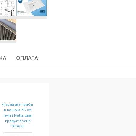
КА
ОПЛАТА
Фасад для тумбы
в ванную 75 см
Teymi Netta цвет
графит волна
T60623