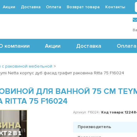
Акции
Доставка
Оплата
Возврат товара
Контакты
 (495) 488-71-24
Ва
О компании
Акции
Доставка
Оплата
я с раковиной мебельной
>
mi Netta корпус дуб фасад графит раковина Ritta 75 F16024
ОВИНОЙ ДЛЯ ВАННОЙ 75 СМ TEYM
RITTA 75 F16024
Код товара: 12248
Артикул: F16024 /
Производитель