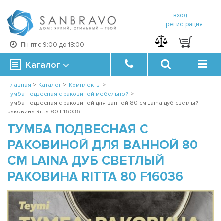
вход
регистрация
Пн-пт с 9:00 до 18:00
Каталог
Главная
>
Каталог
>
Комплекты
>
Тумба подвесная с раковиной мебельной
>
Тумба подвесная с раковиной для ванной 80 см Laina дуб светлый
раковина Ritta 80 F16036
ТУМБА ПОДВЕСНАЯ С
РАКОВИНОЙ ДЛЯ ВАННОЙ 80
СМ LAINA ДУБ СВЕТЛЫЙ
РАКОВИНА RITTA 80 F16036