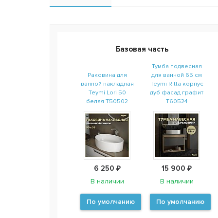
Базовая часть
Тумба подвесная
Раковина для
для ванной 65 см
ванной накладная
Teymi Ritta корпус
Teymi Lori 50
дуб фасад графит
белая T50502
T60524
6 250 ₽
15 900 ₽
В наличии
В наличии
По умолчанию
По умолчанию