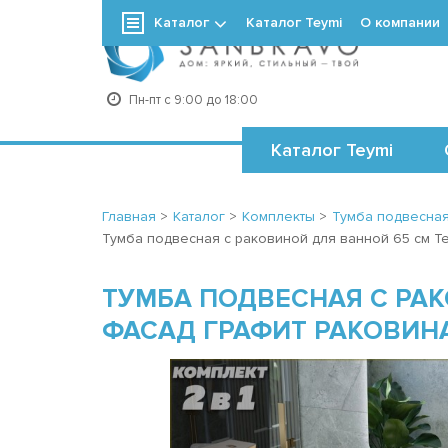
Каталог
Каталог Teymi
О компании
+7
Пн-пт с 9:00 до 18:00
Каталог Teymi
Главная
>
Каталог
>
Комплекты
>
Тумба подвесная
Тумба подвесная с раковиной для ванной 65 см Tey
ТУМБА ПОДВЕСНАЯ С РАК
ФАСАД ГРАФИТ РАКОВИНА 