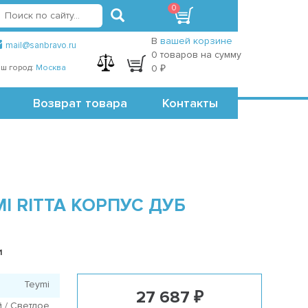
0
вход
регистрация
Точки самовывоза
В
вашей корзине
mail@sanbravo.ru
0 товаров на сумму
ш город:
Москва
0 ₽
Возврат товара
Контакты
I RITTA КОРПУС ДУБ
1
Teymi
27 687 ₽
 / Светлое