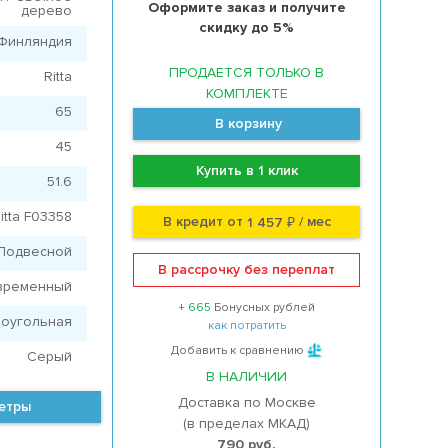
Оформите заказ и получите
дерево
скидку до 5%
Финляндия
ПРОДАЕТСЯ ТОЛЬКО В
Ritta
КОМПЛЕКТЕ
65
В корзину
45
Купить в 1 клик
51.6
itta F03358
В кредит от
/ мес
1 457 ₽
Подвесной
В рассрочку без переплат
временный
+ 665
Бонусных рублей
оугольная
как потратить
Добавить к сравнению
Серый
В НАЛИЧИИ
Доставка по Москве
метры
(в пределах МКАД)
790 руб.