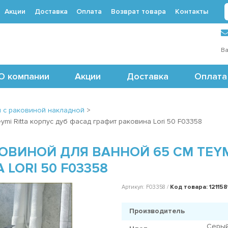
Акции
Доставка
Оплата
Возврат товара
Контакты
 (495) 488-71-24
Ва
О компании
Акции
Доставка
Оплата
 с раковиной накладной
>
mi Ritta корпус дуб фасад графит раковина Lori 50 F03358
ОВИНОЙ ДЛЯ ВАННОЙ 65 СМ TEYM
LORI 50 F03358
Код товара: 121158
Артикул: F03358 /
Производитель
Серый