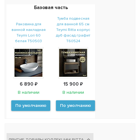
Базовая часть
Тумба подвесная
Раковина для
для ванной 65 см
ванной накладная
Teymi Ritta корпус
Teymi Lori 60
дуб фасад графит
белая T50503
T60524
6 890 ₽
15 900 ₽
В наличии
В наличии
По умолчанию
По умолчанию
ДРУГИЕ ТОВАРЫ КОЛЛЕКЦИИ RITTA