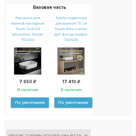
Базовая часть
Раковина для
Тумба подвесная
ванной накладная
для ванной 75 см
Teymi Solli 60
Teymi Ritta корпус
artceramic белая
дуб фасад графит
T50202
T60525
7 650 ₽
17 410 ₽
В наличии
В наличии
По умолчанию
По умолчанию
ДРУГИЕ ТОВАРЫ КОЛЛЕКЦИИ RITTA