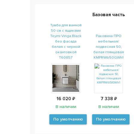
Базовая часть
Тумба для ванной
50 см с ящиками
Teymi Vinga Black
Раковина ПРО
без фасада
мебельная/
белая с черной
подвесная 50,
окантовкой
белая глянцевая
T60857
KMPRWb50GWh1
16 020 ₽
7 338 ₽
В наличии
В наличии
По умолчанию
По умолчанию