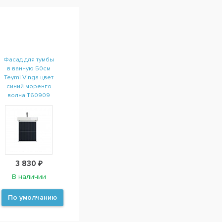
Фасад для тумбы
в ванную 50см
Teymi Vinga цвет
синий моренго
волна T60909
3 830 ₽
В наличии
По умолчанию