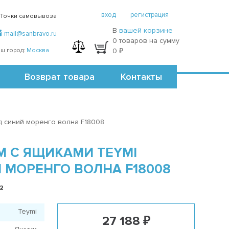
вход
регистрация
Точки самовывоза
В
вашей корзине
mail@sanbravo.ru
0 товаров на сумму
ш город:
Москва
0 ₽
Возврат товара
Контакты
д синий моренго волна F18008
М С ЯЩИКАМИ TEYMI
 МОРЕНГО ВОЛНА F18008
12
Teymi
27 188 ₽