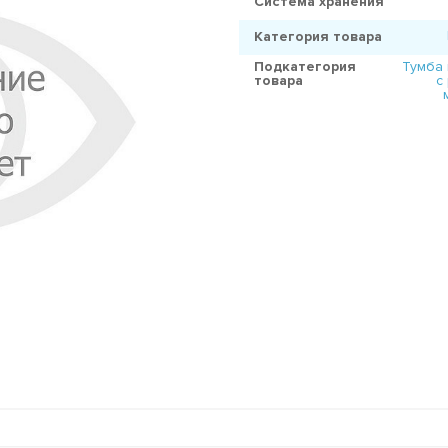
Система хранения
Категория товара
Подкатегория
Тумба
товара
с