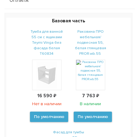
ОПЛАТА
Базовая часть
Тумба для ванной
Раковина ПРО
55 см с ящиками
мебельная/
Teymi Vinga без
подвесная 55,
фасада белая
белая глянцевая
T60834
PROR.wb.55
16 590 ₽
7 763 ₽
Нет в наличии
В наличии
По умолчанию
По умолчанию
Фасад для тумбы