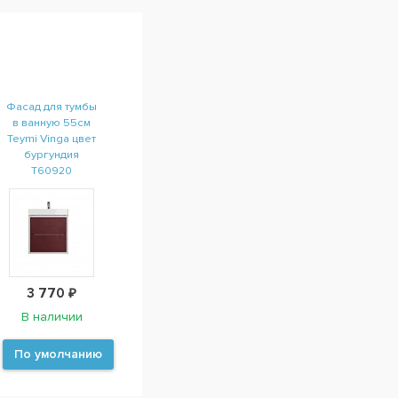
Фасад для тумбы
в ванную 55см
Teymi Vinga цвет
бургундия
T60920
3 770 ₽
В наличии
По умолчанию