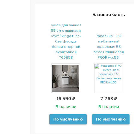
Базовая часть
Тумба для ванной
55 см с ящиками
Teymi Vinga Black
Раковина ПРО
без фасада
мебельная/
белая с черной
подвесная 55,
окантовкой
белая глянцевая
T60858
PROR.wb.55
16 590 ₽
7 763 ₽
В наличии
В наличии
По умолчанию
По умолчанию