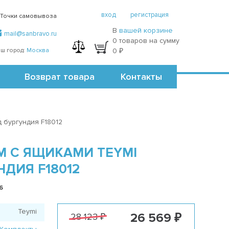
вход
регистрация
Точки самовывоза
В
вашей корзине
mail@sanbravo.ru
0 товаров на сумму
ш город:
Москва
0 ₽
Возврат товара
Контакты
 бургундия F18012
М С ЯЩИКАМИ TEYMI
ДИЯ F18012
6
Teymi
26 569 ₽
28 123 ₽