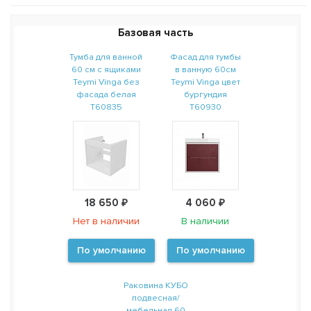
Базовая часть
Тумба для ванной
Фасад для тумбы
60 см с ящиками
в ванную 60см
Teymi Vinga без
Teymi Vinga цвет
фасада белая
бургундия
T60835
T60930
18 650 ₽
4 060 ₽
Нет в наличии
В наличии
По умолчанию
По умолчанию
Раковина КУБО
подвесная/
мебельная 60