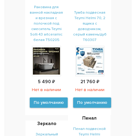
Раковина для
ванной накладная
Тумба подвесная
и врезная с
Teymi Helmi 70, 2
полочкой под
ящика с
смеситель Teymi
доводчиком,
Solli 43 artceramic
серый камень/дуб
белая T50205
T60307
5 490 ₽
21 760 ₽
Нет в наличии
Нет в наличии
По умолчанию
По умолчанию
Пенал
Зеркало
Пенал подвесной
Зеркальный
Teymi Helmi