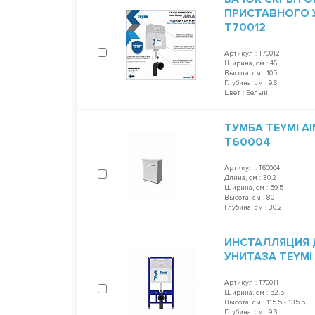
ПРИСТАВНОГО У
T70012
Артикул : T70012
Ширина, см : 46
Высота, см : 105
Глубина, см : 9.6
Цвет : Белый
ТУМБА TEYMI A
T60004
Артикул : T60004
Длина, см : 30.2
Ширина, см : 59.5
Высота, см : 80
Глубина, см : 30.2
ИНСТАЛЛЯЦИЯ 
УНИТАЗА TEYMI 
Артикул : T70011
Ширина, см : 52.5
Высота, см : 115.5 - 135.5
Глубина, см : 9.3