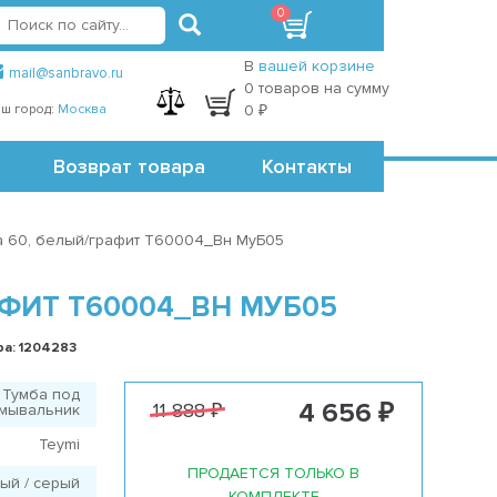
0
вход
регистрация
Точки самовывоза
В
вашей корзине
mail@sanbravo.ru
0 товаров на сумму
ш город:
Москва
0 ₽
Возврат товара
Контакты
na 60, белый/графит T60004_Вн МуБ05
АФИТ T60004_ВН МУБ05
ра: 1204283
Тумба под
4 656 ₽
11 888 ₽
мывальник
Teymi
ПРОДАЕТСЯ ТОЛЬКО В
ый / серый
КОМПЛЕКТЕ