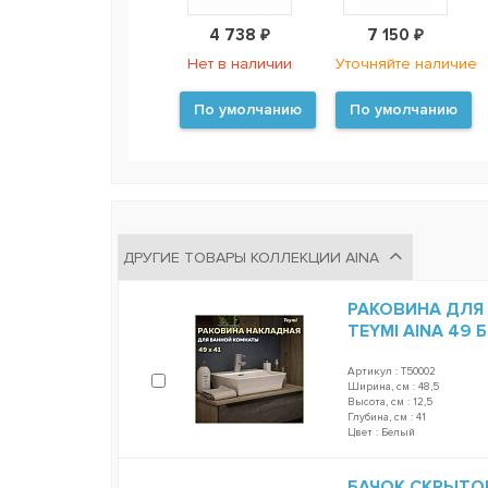
4 738 ₽
7 150 ₽
Нет в наличии
Уточняйте наличие
По умолчанию
По умолчанию
ДРУГИЕ ТОВАРЫ КОЛЛЕКЦИИ AINA
РАКОВИНА ДЛЯ
TEYMI AINA 49 
Артикул : T50002
Ширина, см : 48,5
Высота, см : 12,5
Глубина, см : 41
Цвет : Белый
БАЧОК СКРЫТО