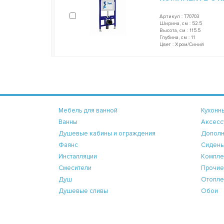
Артикул : T70703
Ширина, см : 52.5
Высота, см : 115.5
Глубина, см : 11
Цвет : Хром/Синий
Мебель для ванной
Кухонн
Ванны
Аксесс
Душевые кабины и ограждения
Дополн
Фаянс
Сидень
Инсталляции
Компле
Смесители
Прочие
Душ
Отопле
Душевые сливы
Обои