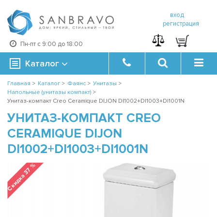
вход
регистрация
Пн-пт с 9:00 до 18:00
Каталог
Главная
>
Каталог
>
Фаянс
>
Унитазы
>
Напольные (унитазы компакт)
>
Унитаз-компакт Creo Ceramique DIJON DI1002+DI1003+DI1001N
УНИТАЗ-КОМПАКТ CREO
CERAMIQUE DIJON
DI1002+DI1003+DI1001N
Скидка 37 %