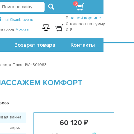
0
вход
регистрация
Точки самовывоза
В
вашей корзине
mail@sanbravo.ru
0 товаров на сумму
ш город:
Москва
0 ₽
Возврат товара
Контакты
омфорт Плюс 1WH301983
ОМАССАЖЕМ КОМФОРТ
35065
овая ванна
60 120 ₽
акрил