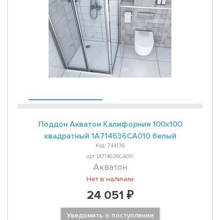
Поддон Акватон Калифорния 100х100
квадратный 1A714636CA010 белый
Код: 744136
арт 1A714636CA010
Акватон
Нет в наличии
24 051 ₽
Уведомить о поступлении