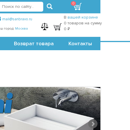
0
вход
регистрация
Точки самовывоза
В
вашей корзине
mail@sanbravo.ru
0 товаров на сумму
ш город:
Москва
0 ₽
Возврат товара
Контакты