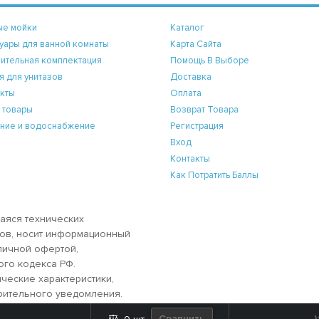
ые мойки
Каталог
уары для ванной комнаты
Карта Сайта
ительная комплектация
Помощь В Выборе
я для унитазов
Доставка
кты
Оплата
 товары
Возврат Товара
ние и водоснабжение
Регистрация
Вход
Контакты
Как Потратить Баллы
аяся технических
аров, носит информационный
бличной офертой,
ого кодекса РФ.
ческие характеристики,
рительного уведомления.
делочные материалы
Сравнить