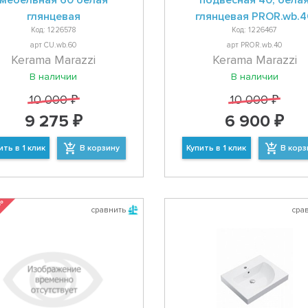
мебельная 60 белая
подвесная 40, бела
глянцевая
глянцевая PROR.wb.4
Код: 1226578
Код: 1226467
арт CU.wb.60
арт PROR.wb.40
Kerama Marazzi
Kerama Marazzi
В наличии
В наличии
10 000 ₽
10 000 ₽
9 275 ₽
6 900 ₽
ить в 1 клик
В корзину
Купить в 1 клик
В корз
 %
сравнить
сра