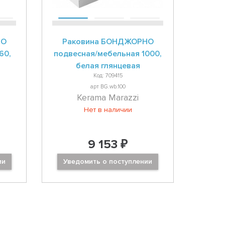
НО
Раковина БОНДЖОРНО
60,
подвесная/мебельная 1000,
белая глянцевая
Код: 709415
арт BG.wb.100
Kerama Marazzi
Нет в наличии
9 153 ₽
ии
Уведомить о поступлении