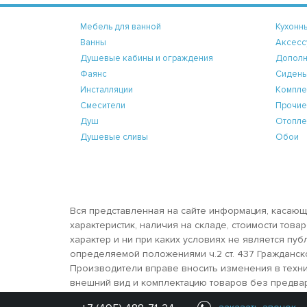
Мебель для ванной
Кухонн
Ванны
Аксесс
Душевые кабины и ограждения
Дополн
Фаянс
Сидень
Инсталляции
Компле
Смесители
Прочие
Душ
Отопле
Душевые сливы
Обои
Вся представленная на сайте информация, касающ
характеристик, наличия на складе, стоимости тов
характер и ни при каких условиях не является пу
определяемой положениями ч.2 ст. 437 Гражданск
Производители вправе вносить изменения в техни
внешний вид и комплектацию товаров без предва
© 2026 sanbravo.ru - сантехника, отопление и от