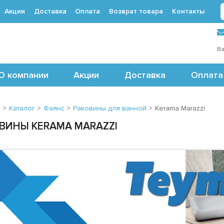
Акции
Доставка
Оплата
Возврат товара
Контакты
 (495) 488-71-24
Ва
О компании
Акции
Доставка
Оплата
я
>
Каталог
>
Фаянс
>
Раковины для ванной
>
Kerama Marazzi
ВИНЫ KERAMA MARAZZI