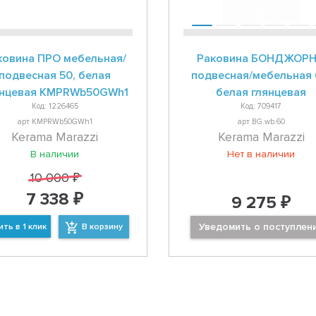
ковина ПРО мебельная/
Раковина БОНДЖОР
подвесная 50, белая
подвесная/мебельная 
янцевая KMPRWb50GWh1
белая глянцевая
Код: 1226465
Код: 709417
арт KMPRWb50GWh1
арт BG.wb.60
Kerama Marazzi
Kerama Marazzi
В наличии
Нет в наличии
10 000 ₽
7 338 ₽
9 275 ₽
Уведомить о поступлен
ить в 1 клик
В корзину