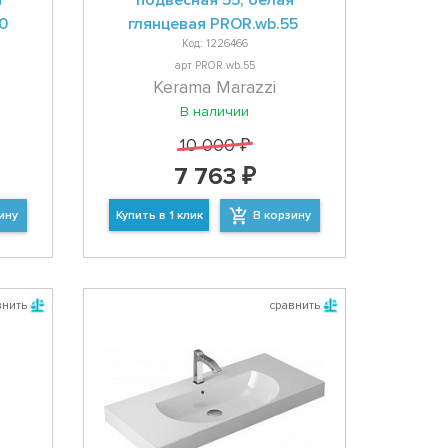
я
подвесная 55, белая
0
глянцевая PROR.wb.55
Код: 1226466
арт PROR.wb.55
Kerama Marazzi
В наличии
10 000 ₽
7 763 ₽
ину
Купить в 1 клик
В корзину
внить
сравнить