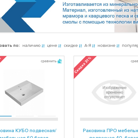
овать по:
наличию
цене
скидке
А-Я
новизне
популя
Скидка 31 %
 %
сравнить
сра
овина КУБО подвесная/
Раковина ПРО мебельн