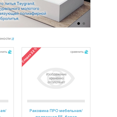
рности
Скидка 22 %
внить
сравнить
ая/
Раковина ПРО мебельная/