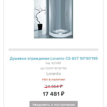
Душевое ограждение Loranto CS-837 90*90*195
Код: 1023497
арт CS-837 90*90*195
Loranto
Нет в наличии
24 964 ₽
17 481 ₽
Уведомить о поступлении