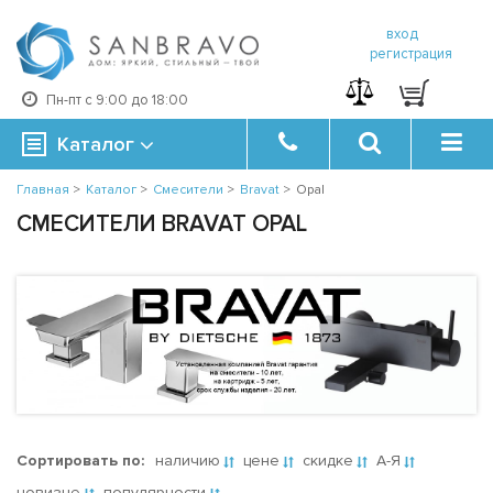
вход
регистрация
Пн-пт с 9:00 до 18:00
Каталог
Главная
>
Каталог
>
Смесители
>
Bravat
>
Opal
СМЕСИТЕЛИ BRAVAT OPAL
Сортировать по:
наличию
цене
скидке
А-Я
новизне
популярности