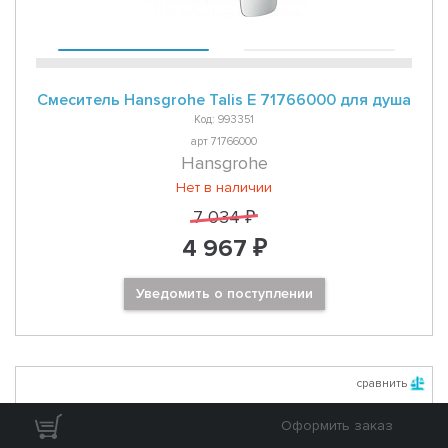
Смеситель Hansgrohe Talis E 71766000 для душа
Код: 993351
арт 71766000
Hansgrohe
Нет в наличии
7 034 ₽
4 967 ₽
Уведомить о поступлении
сравнить
Оформить заказ