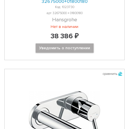
32675000+01800180
Код: 1023730
арт 32675000 + 01800180
Hansgrohe
Нет в наличии
38 386 ₽
Уведомить о поступлении
сравнить