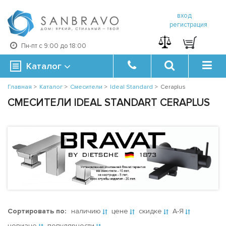
вход
регистрация
Пн-пт с 9:00 до 18:00
Каталог
Главная
>
Каталог
>
Смесители
>
Ideal Standard
>
Ceraplus
СМЕСИТЕЛИ IDEAL STANDART CERAPLUS
Сортировать по:
наличию
цене
скидке
А-Я
новизне
популярности