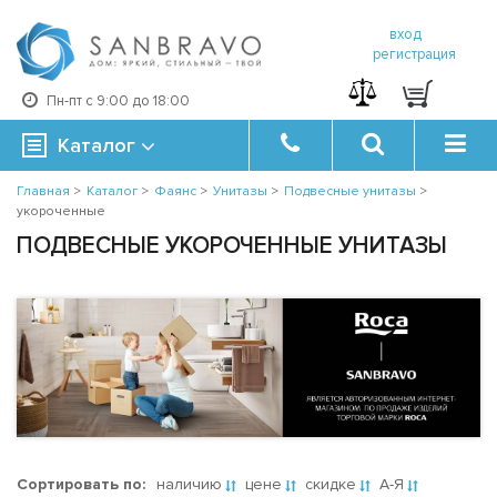
вход
регистрация
Пн-пт с 9:00 до 18:00
Каталог
Главная
>
Каталог
>
Фаянс
>
Унитазы
>
Подвесные унитазы
>
укороченные
ПОДВЕСНЫЕ УКОРОЧЕННЫЕ УНИТАЗЫ
Сортировать по:
наличию
цене
скидке
А-Я