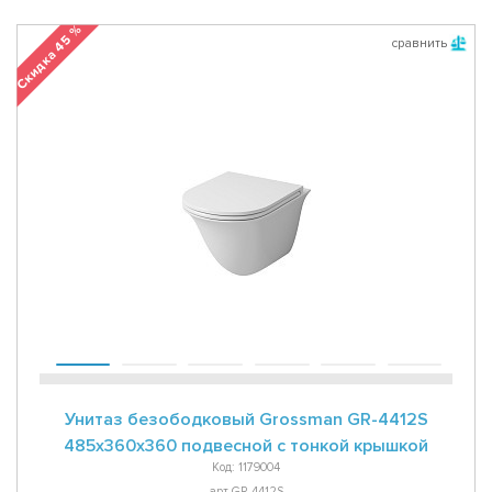
Скидка 45 %
сравнить
Унитаз безободковый Grossman GR-4412S
485x360x360 подвесной с тонкой крышкой
Код: 1179004
арт GR-4412S