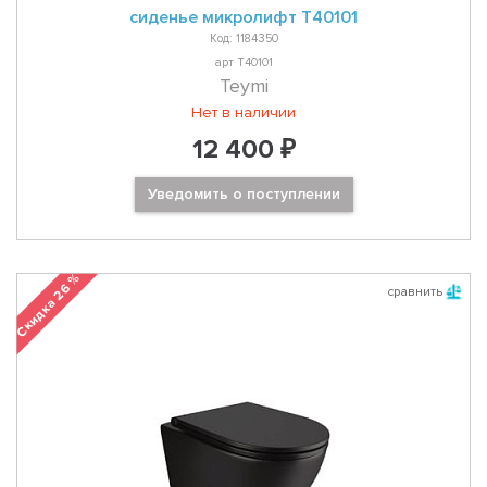
сиденье микролифт T40101
Код: 1184350
арт T40101
Teymi
Нет в наличии
12 400 ₽
Уведомить о поступлении
Скидка 26 %
сравнить