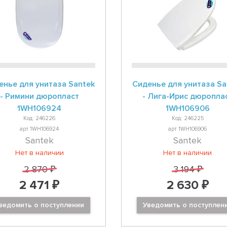
енье для унитаза Santek
Сиденье для унитаза Sa
- Римини дюропласт
- Лига-Ирис дюропла
1WH106924
1WH106906
Код: 246226
Код: 246225
арт 1WH106924
арт 1WH106906
Santek
Santek
Нет в наличии
Нет в наличии
2 870 ₽
3 194 ₽
2 471 ₽
2 630 ₽
ведомить о поступлении
Уведомить о поступлен