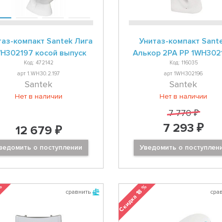
таз-компакт Santek Лига
Унитаз-компакт Sant
H302197 косой выпуск
Алькор 2РА PP 1WH302
Код: 472142
Код: 116035
арт 1.WH30.2.197
арт 1WH302196
Santek
Santek
Нет в наличии
Нет в наличии
7 770 ₽
7 293 ₽
12 679 ₽
ведомить о поступлении
Уведомить о поступлен
 %
Скидка 18 %
сравнить
сра