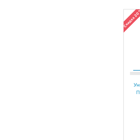
Скидка 20
Ун
П