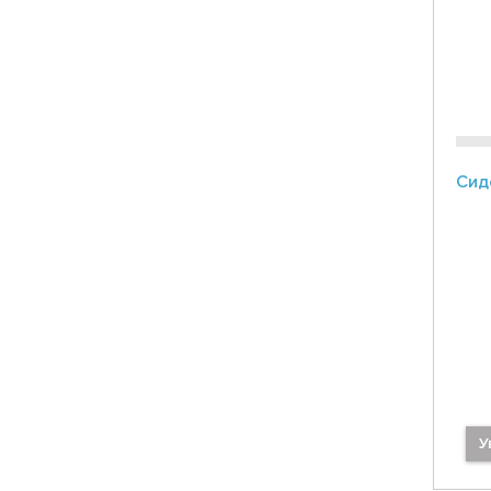
Сид
У