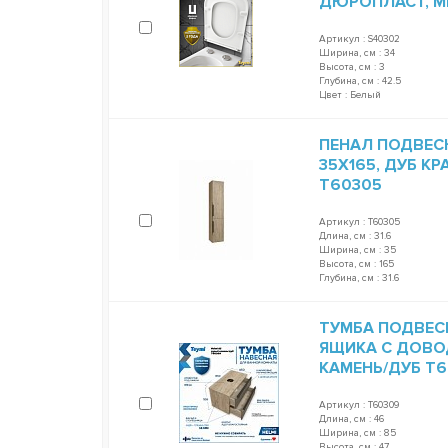
ДЮРОПЛАСТ, 
Артикул : S40302
Ширина, см : 34
Высота, см : 3
Глубина, см : 42.5
Цвет : Белый
ПЕНАЛ ПОДВЕСН
35Х165, ДУБ К
T60305
Артикул : T60305
Длина, см : 31.6
Ширина, см : 35
Высота, см : 165
Глубина, см : 31.6
ТУМБА ПОДВЕСНА
ЯЩИКА С ДОВО
КАМЕНЬ/ДУБ T
Артикул : T60309
Длина, см : 46
Ширина, см : 85
Высота, см : 47