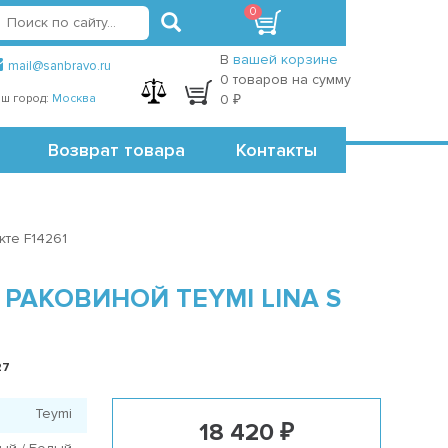
0
вход
регистрация
Точки самовывоза
В
вашей корзине
mail@sanbravo.ru
0 товаров на сумму
ш город:
Москва
0 ₽
Возврат товара
Контакты
кте F14261
РАКОВИНОЙ TEYMI LINA S
27
Teymi
18 420 ₽