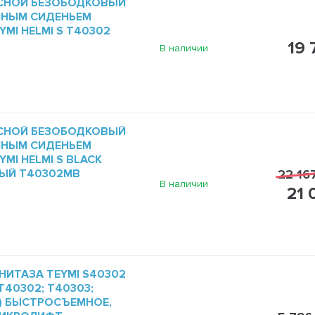
СНОЙ БЕЗОБОДКОВЫЙ
МНЫМ СИДЕНЬЕМ
MI HELMI S T40302
19 
В наличии
СНОЙ БЕЗОБОДКОВЫЙ
МНЫМ СИДЕНЬЕМ
MI HELMI S BLACK
ЫЙ T40302MB
22 16
В наличии
21 
НИТАЗА TEYMI S40302
40302; T40303;
1) БЫСТРОСЪЕМНОЕ,