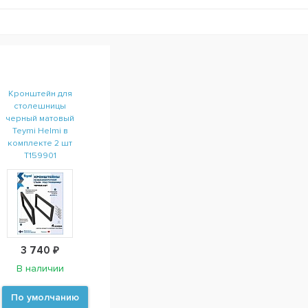
Кронштейн для
столешницы
черный матовый
Teymi Helmi в
комплекте 2 шт
T159901
3 740 ₽
В наличии
По умолчанию