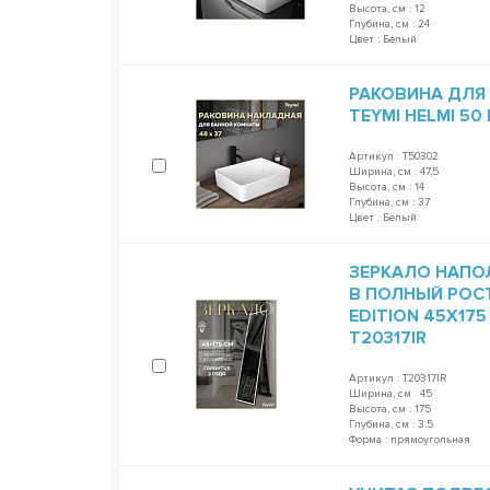
Высота, см : 12
Глубина, см : 24
Цвет : Белый
РАКОВИНА ДЛЯ
TEYMI HELMI 50
Артикул : T50302
Ширина, см : 47,5
Высота, см : 14
Глубина, см : 37
Цвет : Белый
ЗЕРКАЛО НАПО
В ПОЛНЫЙ РОСТ
EDITION 45Х17
T20317IR
Артикул : T20317IR
Ширина, см : 45
Высота, см : 175
Глубина, см : 3.5
Форма : прямоугольная