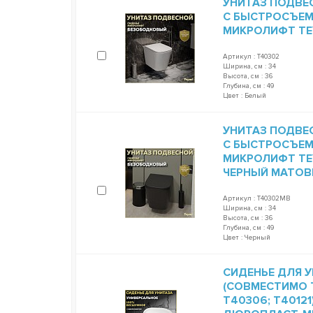
УНИТАЗ ПОДВЕ
С БЫСТРОСЪЕ
МИКРОЛИФТ TEY
Артикул : T40302
Ширина, см : 34
Высота, см : 36
Глубина, см : 49
Цвет : Белый
УНИТАЗ ПОДВЕ
С БЫСТРОСЪЕ
МИКРОЛИФТ TEY
ЧЕРНЫЙ МАТОВ
Артикул : T40302MB
Ширина, см : 34
Высота, см : 36
Глубина, см : 49
Цвет : Черный
СИДЕНЬЕ ДЛЯ У
(СОВМЕСТИМО T
T40306; T4012