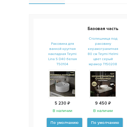
Базовая часть
Столешница под
Раковина для
раковину
ванной круглая
керамогранитная
накладная Teymi
80 см Teymi Helmi
Lina S D40 белая
цвет серый
T50104
мрамор T150208
5 230 ₽
9 450 ₽
В наличии
В наличии
По умолчанию
По умолчанию