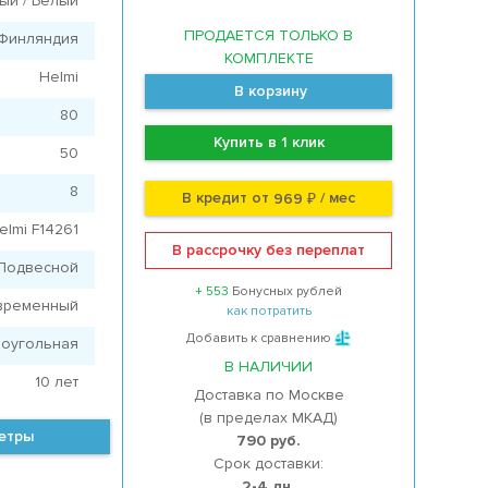
ый / Белый
ПРОДАЕТСЯ ТОЛЬКО В
Финляндия
КОМПЛЕКТЕ
Helmi
В корзину
80
Купить в 1 клик
50
8
В кредит от
/ мес
969 ₽
elmi F14261
В рассрочку без переплат
Подвесной
+ 553
Бонусных рублей
временный
как потратить
Добавить к сравнению
оугольная
В НАЛИЧИИ
10 лет
Доставка по Москве
(в пределах МКАД)
метры
790 руб.
Срок доставки:
2-4 дн.