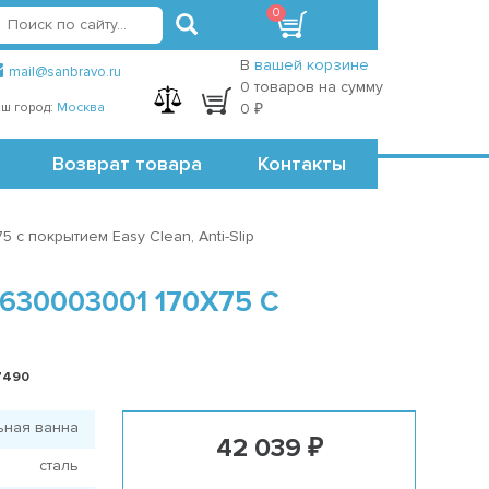
0
вход
регистрация
Точки самовывоза
В
вашей корзине
mail@sanbravo.ru
0 товаров на сумму
ш город:
Москва
0 ₽
Возврат товара
Контакты
 с покрытием Easy Clean, Anti-Slip
30003001 170X75 С
7490
ьная ванна
42 039 ₽
сталь