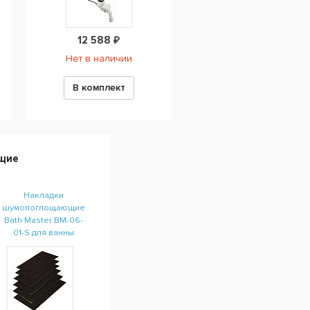
12 588 ₽
Нет в наличии
В комплект
щие
Накладки
шумопоглощающие
Bath Master BM-06-
01-S для ванны