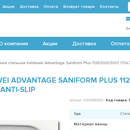
Акции
Доставка
Оплата
Возврат товара
Контакты
 (495) 488-71-24
Ва
О компании
Акции
Доставка
Оплата
нна стальная Kaldewei Advantage Saniform Plus 112630003001 170x75
I ADVANTAGE SANIFORM PLUS 1126
ANTI-SLIP
Код товара: 
Артикул: 112630003001 /
Стал
Тип
Материал ванны