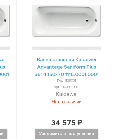
wei
Ванна стальная Kaldewei
lus
Advantage Saniform Plus
0001
361-1 150x70 1116.0001.0001
Код: 1138001
арт 111600010001
Kaldewei
Нет в наличии
34 575 ₽
ии
Уведомить о поступлении