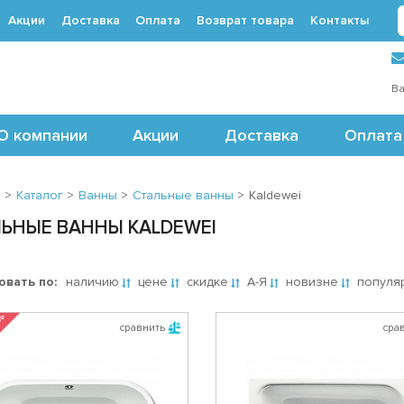
Акции
Доставка
Оплата
Возврат товара
Контакты
 (495) 488-71-24
Ва
О компании
Акции
Доставка
Оплата
я
>
Каталог
>
Ванны
>
Стальные ванны
>
Kaldewei
ЬНЫЕ ВАННЫ KALDEWEI
овать по:
наличию
цене
скидке
А-Я
новизне
популя
 %
сравнить
сра