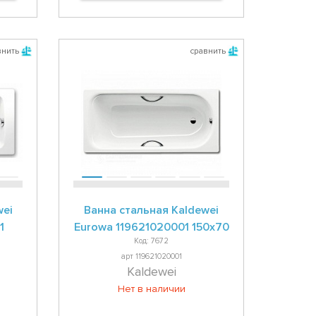
внить
сравнить
wei
Ванна стальная Kaldewei
1
Eurowa 119621020001 150x70
Код: 7672
арт 119621020001
Kaldewei
Нет в наличии