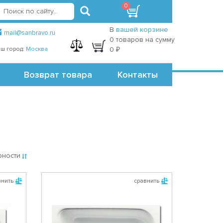
0
вход
регистрация
Точки самовывоза
В
вашей корзине
mail@sanbravo.ru
0 товаров на сумму
ш город:
Москва
0 ₽
Возврат товара
Контакты
рности
внить
сравнить