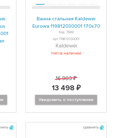
wei
Ванна стальная Kaldewei
lus
Eurowa 119812030001 170x70
Код: 7669
3001
арт 119812030001
an
Kaldewei
Нет в наличии
16 903 ₽
13 498 ₽
ии
Уведомить о поступлении
внить
сравнить