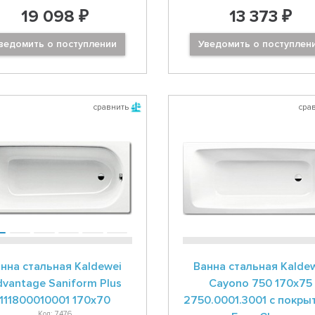
19 098 ₽
13 373 ₽
ведомить о поступлении
Уведомить о поступлен
сравнить
сра
нна стальная Kaldewei
Ванна стальная Kalde
vantage Saniform Plus
Cayono 750 170x75
111800010001 170x70
2750.0001.3001 с покры
Код: 7476