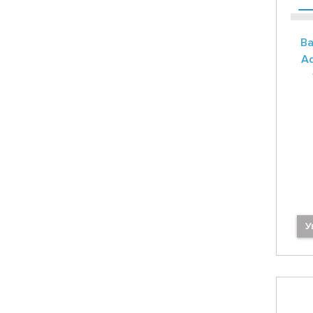
Ва
Ad
У