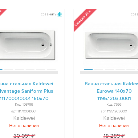
 %
Скидка 31 %
сравнить
сра
нна стальная Kaldewei
Ванна стальная Kalde
vantage Saniform Plus
Eurowa 140х70
111700010001 160x70
1195.1203.0001
Код: 109786
Код: 7666
арт 111700010001
арт 119512030001
Kaldewei
Kaldewei
Нет в наличии
Нет в наличии
30 091 ₽
19 283 ₽