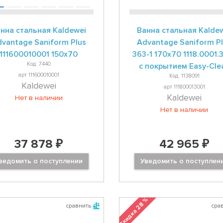
нна стальная Kaldewei
Ванна стальная Kalde
vantage Saniform Plus
Advantage Saniform P
111600010001 150x70
363-1 170x70 1118.0001.
Код: 7440
с покрытием Easy-Cle
арт 111600010001
Код: 1138091
Kaldewei
арт 111800013001
Kaldewei
Нет в наличии
Нет в наличии
37 878 ₽
42 965 ₽
ведомить о поступлении
Уведомить о поступлен
Скидка 28 %
сравнить
сра