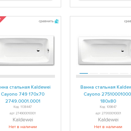
 %
сравнить
сра
нна стальная Kaldewei
Ванна стальная Kalde
Cayono 749 170x70
Cayono 27510001000
2749.0001.0001
180x80
Код: 1138447
Код: 109847
арт 274900010001
арт 275100010001
Kaldewei
Kaldewei
Нет в наличии
Нет в наличии