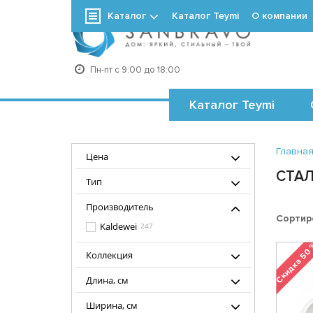
Каталог
Каталог Teymi
О компании
+7
Пн-пт с 9:00 до 18:00
Каталог Teymi
Главна
Цена
СТАЛ
Тип
Производитель
Сортир
Kaldewei
247
Скидка 50
Коллекция
Длина, см
Ширина, см