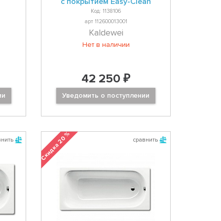
с покрытием Easy-Clean
Код: 1138106
арт 112600013001
Kaldewei
Нет в наличии
42 250 ₽
ии
Уведомить о поступлении
Скидка 20 %
внить
сравнить