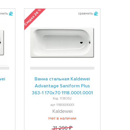
Скидка 26 %
внить
сравнить
wei
Ванна стальная Kaldewei
Advantage Saniform Plus
363-1 170x70 1118.0001.0001
Код: 1138352
арт 111800010001
Kaldewei
Нет в наличии
31 296 ₽