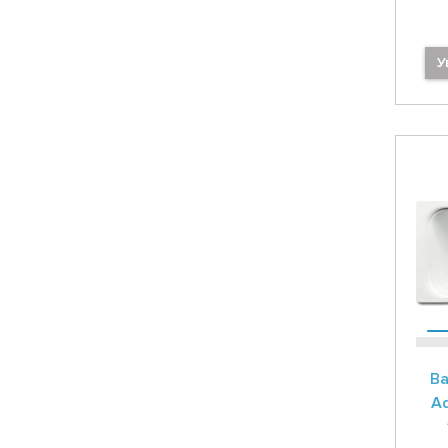
У
Ва
Ad