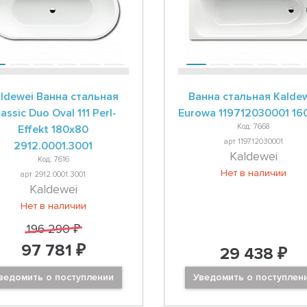
ldewei Ванна стальная
Ванна стальная Kalde
assic Duo Oval 111 Perl-
Eurowa 119712030001 16
Код: 7668
Effekt 180x80
арт 119712030001
2912.0001.3001
Kaldewei
Код: 7616
Нет в наличии
арт 2912.0001.3001
Kaldewei
Нет в наличии
196 290 ₽
97 781 ₽
29 438 ₽
ведомить о поступлении
Уведомить о поступлен