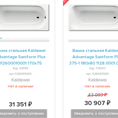
нна стальная Kaldewei
Ванна стальная Kalde
vantage Saniform Plus
Advantage Saniform P
112600010001 170x75
375-1 180x80 1128.0001.
Код: 109789
Код: 1138413
арт 112600010001
арт 112800010001
Kaldewei
Kaldewei
Нет в наличии
Нет в наличии
43 093 ₽
30 907 ₽
31 351 ₽
ведомить о поступлении
Уведомить о поступлен