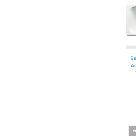
Ва
Ad
У