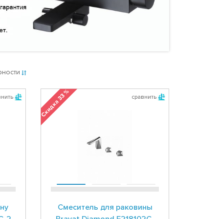
рности
Скидка 33 %
внить
сравнить
ну
Смеситель для раковины