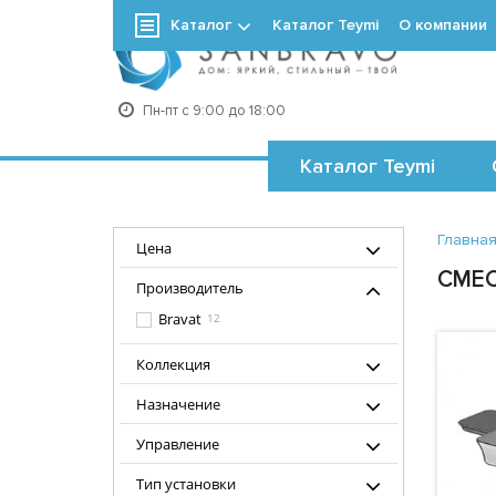
Каталог
Каталог Teymi
О компании
+7
Пн-пт с 9:00 до 18:00
Каталог Teymi
Главна
Цена
СМЕС
Производитель
Bravat
12
Коллекция
Назначение
Управление
Тип установки