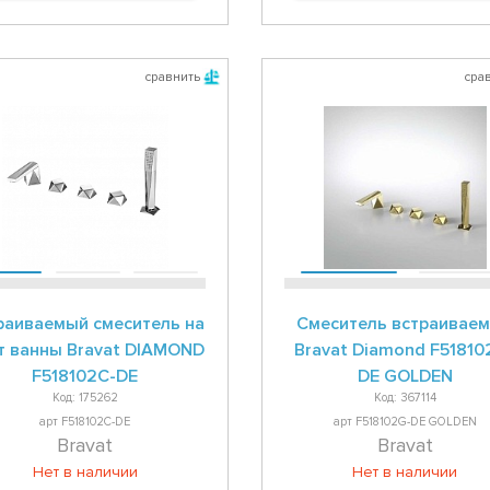
сравнить
сра
раиваемый смеситель на
Смеситель встраивае
т ванны Bravat DIAMOND
Bravat Diamond F51810
F518102C-DE
DE GOLDEN
Код: 175262
Код: 367114
арт F518102C-DE
арт F518102G-DE GOLDEN
Bravat
Bravat
Нет в наличии
Нет в наличии