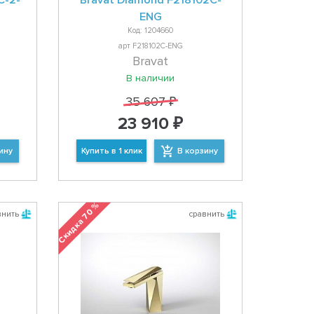
C-2-
Bravat Diamond F218102C-
ENG
Код: 1204660
арт F218102C-ENG
Bravat
В наличии
35 607 ₽
23 910 ₽
ину
Купить в 1 клик
В корзину
Скидка 70 %
внить
сравнить