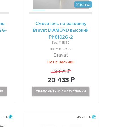
Уценка
ины
Смеситель на раковину
2G-
Bravat DIAMOND высокий
F118102G-2
Код: 1151652
арт F118102G-2
Bravat
Нет в наличии
68 671 ₽
20 433 ₽
ии
Уведомить о поступлении
внить
сравнить