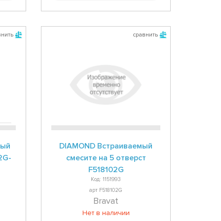
внить
сравнить
мый
DIAMOND Встраиваемый
2G-
смесите на 5 отверст
F518102G
Код: 1151993
арт F518102G
Bravat
Нет в наличии