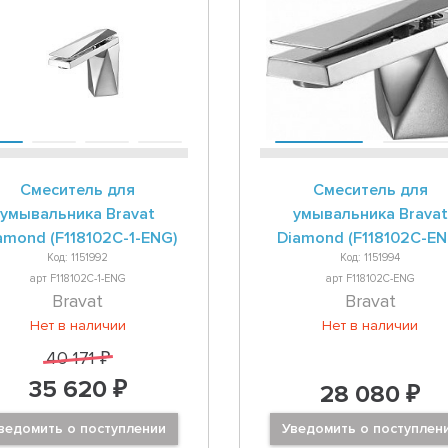
Смеситель для
Смеситель для
умывальника Bravat
умывальника Bravat
amond (F118102C-1-ENG)
Diamond (F118102C-EN
Код: 1151992
Код: 1151994
арт F118102C-1-ENG
арт F118102C-ENG
Bravat
Bravat
Нет в наличии
Нет в наличии
40 171 ₽
35 620 ₽
28 080 ₽
ведомить о поступлении
Уведомить о поступлен