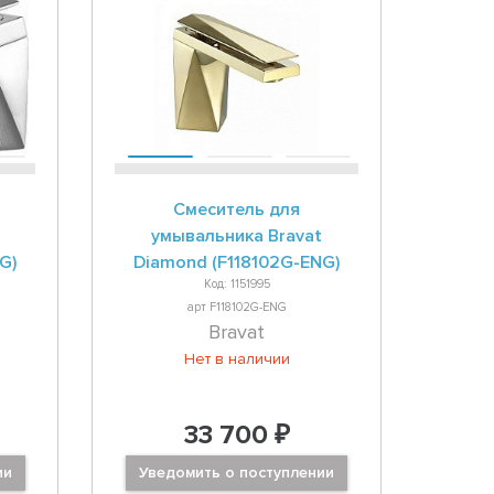
Смеситель для
умывальника Bravat
G)
Diamond (F118102G-ENG)
Код: 1151995
арт F118102G-ENG
Bravat
Нет в наличии
33 700 ₽
ии
Уведомить о поступлении