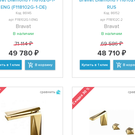
vat Diamond F118102G-1-
Bravat Diamond F118102
ENG (F118102G-1-DE)
RUS
Код: 86145
Код: 86152
арт F118102G-1-ENG
арт F118102C-2
Bravat
Bravat
В наличии
В наличии
71 114 ₽
69 586 ₽
49 780 ₽
48 710 ₽
ить в 1 клик
В корзину
Купить в 1 клик
В корз
Скидка 30 %
 %
сравнить
сра