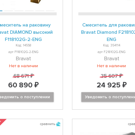
меситель на раковину
Смеситель для раков
avat DIAMOND высокий
Bravat Diamond F21810
F118102G-2-ENG
ENG
Код: 14558
Код: 354114
арт F118102G-2-ENG
арт F218102G-ENG
Bravat
Bravat
Нет в наличии
Нет в наличии
68 671 ₽
35 607 ₽
60 890 ₽
24 925 ₽
ведомить о поступлении
Уведомить о поступлен
 %
сравнить
сра