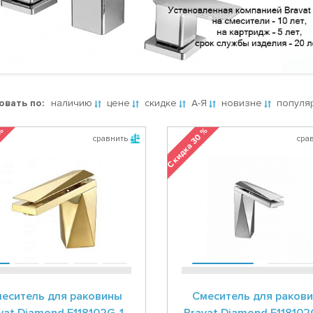
овать по:
наличию
цене
скидке
А-Я
новизне
популя
 %
Скидка 30 %
сравнить
сра
еситель для раковины
Смеситель для ракови