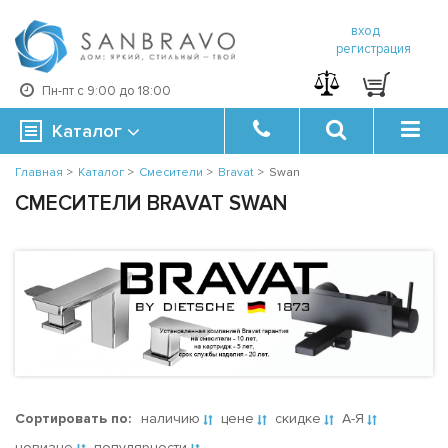
вход
регистрация
Пн-пт с 9:00 до 18:00
Каталог
Главная
>
Каталог
>
Смесители
>
Bravat
>
Swan
СМЕСИТЕЛИ BRAVAT SWAN
Сортировать по:
наличию
цене
скидке
А-Я
новизне
популярности