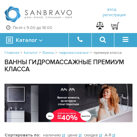
вход
регистрация
Пн-пт с 9:00 до 18:00
Каталог
Главная
>
Каталог
>
Ванны
>
гидромассажные
>
премиум класса
ВАННЫ ГИДРОМАССАЖНЫЕ ПРЕМИУМ
КЛАССА
Сортировать по:
наличию
цене
скидке
А-Я