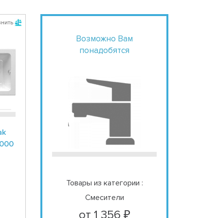
внить
Возможно Вам
понадобятся
ak
0000
Товары из категории :
Смесители
от 1 356 ₽