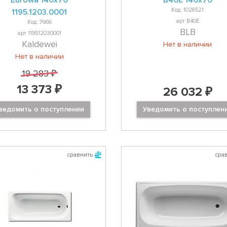
Eurowa 140х70
B40E 140x70
Код: 1028521
1195.1203.0001
арт B40E
Код: 7666
BLB
арт 119512030001
Kaldewei
Нет в наличии
Нет в наличии
19 283 ₽
13 373 ₽
26 032 ₽
ведомить о поступлении
Уведомить о поступлен
сравнить
сра