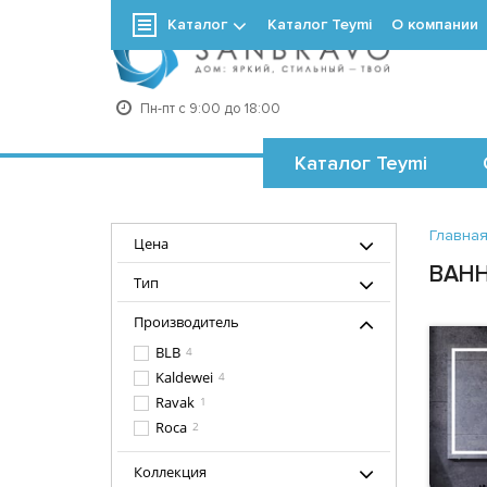
Каталог
Каталог Teymi
О компании
+7
Пн-пт с 9:00 до 18:00
Каталог Teymi
Главна
Цена
ВАНН
Тип
Производитель
BLB
4
Kaldewei
4
Ravak
1
Roca
2
Коллекция