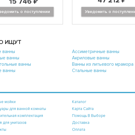
47 212 ₽
15 746 ₽
ведомить о поступлении
Уведомить о поступлен
О ИЩУТ
е ванны
Ассиметричные ванны
ые ванны
Акриловые ванны
гольные ванны
Ванны из литьевого мрамора
е ванны
Стальные ванны
ые мойки
Каталог
уары для ванной комнаты
Карта Сайта
ительная комплектация
Помощь В Выборе
я для унитазов
Доставка
кты
Оплата