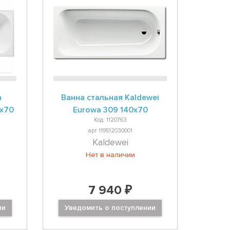
a
Ванна стальная Kaldewei
0x70
Eurowa 309 140x70
Код: 1120763
арт 119512030001
Kaldewei
Нет в наличии
7 940 ₽
ии
Уведомить о поступлении