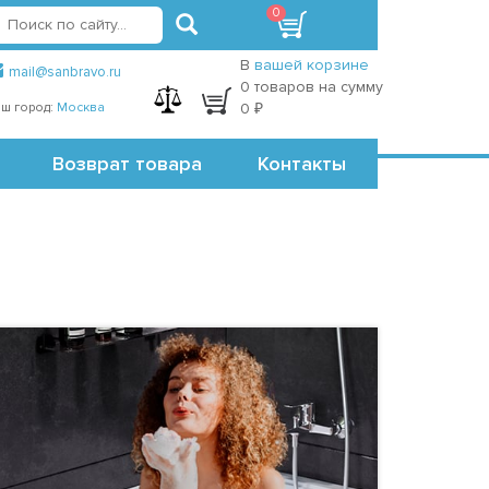
0
вход
регистрация
Точки самовывоза
В
вашей корзине
mail@sanbravo.ru
0 товаров на сумму
ш город:
Москва
0 ₽
Возврат товара
Контакты