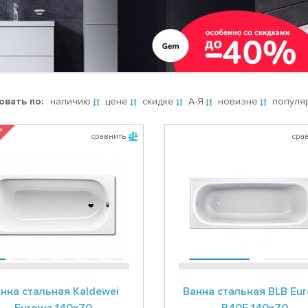
овать по:
наличию
цене
скидке
А-Я
новизне
популя
 %
сравнить
сра
нна стальная Kaldewei
Ванна стальная BLB Eu