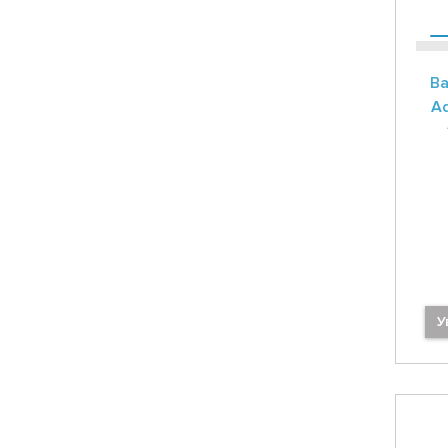
Ва
Ad
У