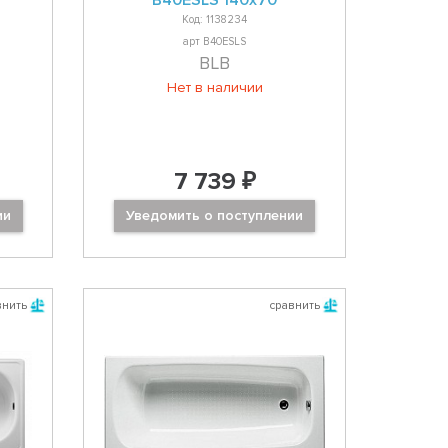
B40ESLS 140x70
Код: 1138234
арт B40ESLS
BLB
Нет в наличии
7 739 ₽
ии
Уведомить о поступлении
внить
сравнить