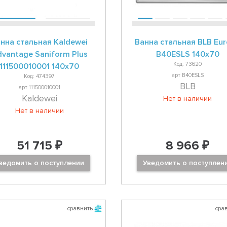
нна стальная Kaldewei
Ванна стальная BLB Eu
vantage Saniform Plus
B40ESLS 140x70
Код: 73620
111500010001 140x70
арт B40ESLS
Код: 474397
BLB
арт 111500010001
Kaldewei
Нет в наличии
Нет в наличии
51 715 ₽
8 966 ₽
ведомить о поступлении
Уведомить о поступлен
сравнить
сра