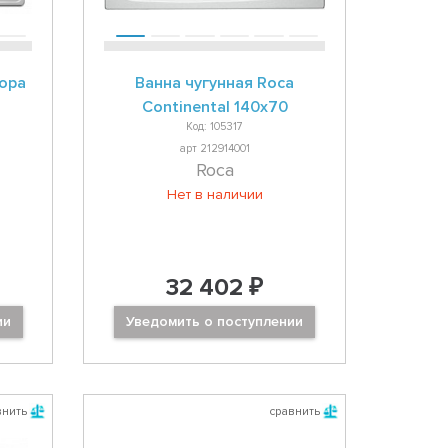
ropa
Ванна чугунная Roca
Continental 140х70
Код: 105317
арт 212914001
Roca
Нет в наличии
32 402 ₽
ии
Уведомить о поступлении
внить
сравнить