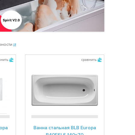
рности
внить
сравнить
ropa
Ванна стальная BLB Europa